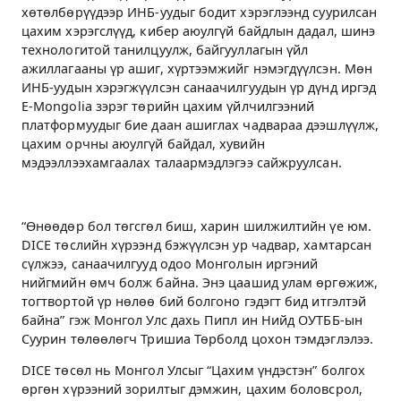
хөтөлбөрүүдээр ИНБ-уудыг бодит хэрэглээнд суурилсан
цахим хэрэгслүүд, кибер аюулгүй байдлын дадал, шинэ
технологитой танилцуулж, байгууллагын үйл
ажиллагааны үр ашиг, хүртээмжийг нэмэгдүүлсэн. Мөн
ИНБ-уудын хэрэгжүүлсэн санаачилгуудын үр дүнд иргэд
E-Mongolia зэрэг төрийн цахим үйлчилгээний
платформуудыг бие даан ашиглах чадвараа дээшлүүлж,
цахим орчны аюулгүй байдал, хувийн
мэдээллээхамгаалах талаармэдлэгээ сайжруулсан.
“Өнөөдөр бол төгсгөл биш, харин шилжилтийн үе юм.
DICE төслийн хүрээнд бэжүүлсэн ур чадвар, хамтарсан
сүлжээ, санаачилгууд одоо Монголын иргэний
нийгмийн өмч болж байна. Энэ цаашид улам өргөжиж,
тогтвортой үр нөлөө бий болгоно гэдэгт бид итгэлтэй
байна” гэж Монгол Улс дахь Пипл ин Нийд ОУТББ-ын
Суурин төлөөлөгч Тришиа Төрболд цохон тэмдэглэлээ.
DICE төсөл нь Монгол Улсыг “Цахим үндэстэн” болгох
өргөн хүрээний зорилтыг дэмжин, цахим боловсрол,