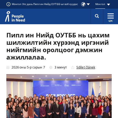
Монгол Улс дахь Пипл ин Нийд ОУТББ-ыг вэб хуудас
Монгол
ЦЭС
Přeskočit na obsah
Пипл ин Нийд ОУТББ нь цахим
шилжилтийн хүрээнд иргэний
нийгмийн оролцоог дэмжин
ажиллалаа.
2026 оны 5-р сарын 7
3 минут
Sdílet článek