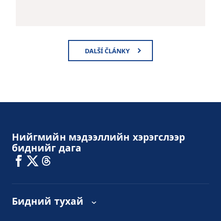
DALŠÍ ČLÁNKY
Нийгмийн мэдээллийн хэрэгслээр
биднийг дага
Бидний тухай