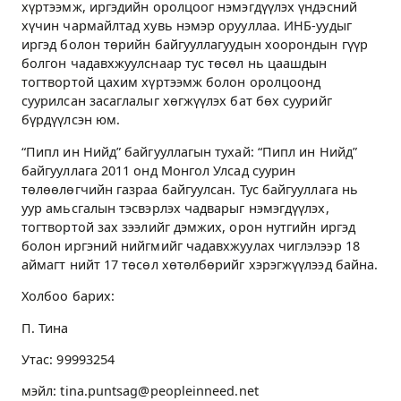
хүртээмж, иргэдийн оролцоог нэмэгдүүлэх үндэсний
хүчин чармайлтад хувь нэмэр орууллаа. ИНБ-уудыг
иргэд болон төрийн байгууллагуудын хоорондын гүүр
болгон чадавхжуулснаар тус төсөл нь цаашдын
тогтвортой цахим хүртээмж болон оролцоонд
суурилсан засаглалыг хөгжүүлэх бат бөх суурийг
бүрдүүлсэн юм.
“Пипл ин Нийд” байгууллагын тухай: “Пипл ин Нийд”
байгууллага 2011 онд Монгол Улсад суурин
төлөөлөгчийн газраа байгуулсан. Тус байгууллага нь
уур амьсгалын тэсвэрлэх чадварыг нэмэгдүүлэх,
тогтвортой зах зээлийг дэмжих, орон нутгийн иргэд
болон иргэний нийгмийг чадавхжуулах чиглэлээр 18
аймагт нийт 17 төсөл хөтөлбөрийг хэрэгжүүлээд байна.
Холбоо барих:
П. Тина
Утас: 99993254
мэйл: tina.puntsag@peopleinneed.net