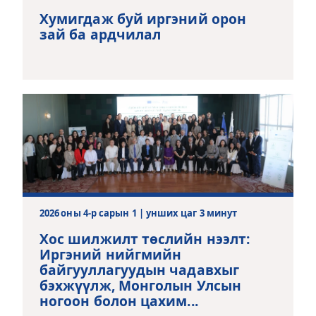
Хумигдаж буй иргэний орон
зай ба ардчилал
2026 оны 4-р сарын 1 | унших цаг 3 минут
Хос шилжилт төслийн нээлт:
Иргэний нийгмийн
байгууллагуудын чадавхыг
бэхжүүлж, Монголын Улсын
ногоон болон цахим...