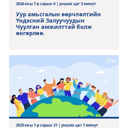
2026 оны 7-р сарын 6 | унших цаг 3 минут
Уур амьсгалын өөрчлөлтийн
Үндэсний Залуучуудын
Чуулган амжилттай болж
өнгөрлөө.
2025 оны 1-р сарын 31 | унших цаг 7 минут