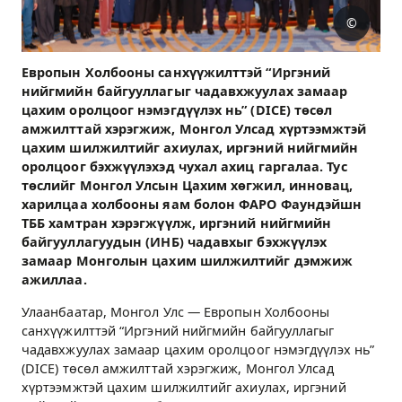
©
Европын Холбооны санхүүжилттэй “Иргэний
нийгмийн байгууллагыг чадавхжуулах замаар
цахим оролцоог нэмэгдүүлэх нь” (DICE) төсөл
амжилттай хэрэгжиж, Монгол Улсад хүртээмжтэй
цахим шилжилтийг ахиулах, иргэний нийгмийн
оролцоог бэхжүүлэхэд чухал ахиц гаргалаа. Тус
төслийг Монгол Улсын Цахим хөгжил, инновац,
харилцаа холбооны яам болон ФАРО Фаундэйшн
ТББ хамтран хэрэгжүүлж, иргэний нийгмийн
байгууллагуудын (ИНБ) чадавхыг бэхжүүлэх
замаар Монголын цахим шилжилтийг дэмжиж
ажиллаа.
Улаанбаатар, Монгол Улс — Европын Холбооны
санхүүжилттэй “Иргэний нийгмийн байгууллагыг
чадавхжуулах замаар цахим оролцоог нэмэгдүүлэх нь”
(DICE) төсөл амжилттай хэрэгжиж, Монгол Улсад
хүртээмжтэй цахим шилжилтийг ахиулах, иргэний