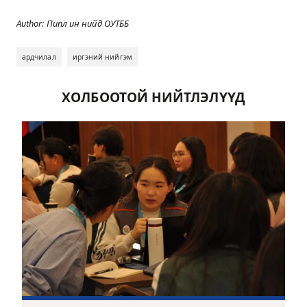
Author: Пипл ин нийд ОУТББ
ардчилал
иргэний нийгэм
ХОЛБООТОЙ НИЙТЛЭЛҮҮД