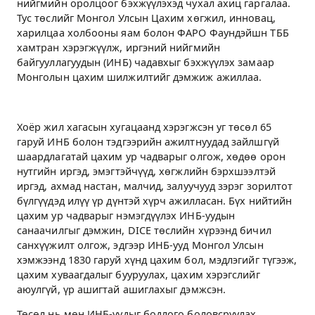
нийгмийн оролцоог бэхжүүлэхэд чухал ахиц гаргалаа.
Тус төслийг Монгол Улсын Цахим хөгжил, инновац,
харилцаа холбооны яам болон ФАРО Фаундэйшн ТББ
хамтран хэрэгжүүлж, иргэний нийгмийн
байгууллагуудын (ИНБ) чадавхыг бэхжүүлэх замаар
Монголын цахим шилжилтийг дэмжиж ажиллаа.
Хоёр жил хагасын хугацаанд хэрэгжсэн уг төсөл 65
гаруй ИНБ болон тэдгээрийн ажилтнуудад зайлшгүй
шаардлагатай цахим ур чадварыг олгож, хөдөө орон
нутгийн иргэд, эмэгтэйчүүд, хөгжлийн бэрхшээлтэй
иргэд, ахмад настан, малчид, залуучууд зэрэг зорилтот
бүлгүүдэд илүү үр дүнтэй хүрч ажилласан. Бүх нийтийн
цахим ур чадварыг нэмэгдүүлэх ИНБ-уудын
санаачилгыг дэмжин, DICE төслийн хүрээнд бичил
санхүүжилт олгож, эдгээр ИНБ-ууд Монгол Улсын
хэмжээнд 1830 гаруй хүнд цахим бол, мэдлэгийг түгээж,
цахим хуваагдалыг бууруулах, цахим хэрэгслийг
аюулгүй, үр ашигтай ашиглахыг дэмжсэн.
Төсөл нь мөн ИНБ-уудыг бодлого боловсруулах,