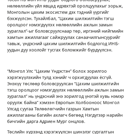
нөлөөллийн үйл явцад идэвхтэй оролцуулахыг зорьж,
Монголын цахим экосистем дэх тэдний үүргийг
бэхжүүлсэн. Тухайлбал, “Цахим шилжилтийн тэгш
оролцоог нэмэгдүүлэх нөлөөллийн ажлын замын
зураглал”-ыг боловсруулснаар төр, иргэний нийгмийн
хамтын ажиллагааг сайжруулах санаачилгынсуурийг
тавьж, үндэсний цахим шилжилтийн бодлогод ИНБ-
уудын дуу хоолойг тусгах боломжийг бүрдүүлсэн.
“Монгол Улс “Цахим Үндэстэн” болох зорилгоо
хэрэгжүүлэхийн тулд хэнийг ч орхигдуулах ёсгүй.
Энэхүү төслөөр боловсруулсан “Цахим шилжилтийн
тэгш оролцоог нэмэгдүүлэх нөлөөллийн ажлын замын
зураглал” нь үндэсний энэ зорилгод үнэтэй хувь нэмэр
оруулж байна” хэмээн Европын Холбооноос Монгол
Улсад суугаа Төлөөлөгчийн газрын Хамтын
ажиллагааны багийн ахлагч бөгөөд Нэгдүгээр нарийн
бичгийн дарга Адриен Мург онцлов.
Төслийн хүрээнд хэрэгжүүлсэн шинэлэг сургалтын