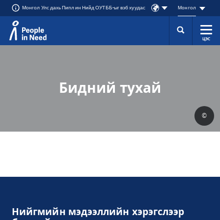
Монгол Улс дахь Пипл ин Нийд ОУТББ-ыг вэб хуудас
Монгол
ЦЭС
Přeskočit na obsah
Бидний тухай
©
Нийгмийн мэдээллийн хэрэгслээр