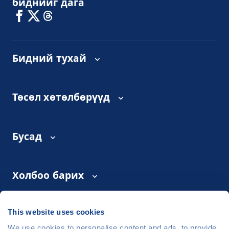
биднийг дага
Бидний тухай
Төсөл хөтөлбөрүүд
Бусад
Холбоо барих
This website uses cookies
©
People in Need
, Šafaříkova 635/24, 120 00 Praha 2 Czech
We use cookies to personalise content and ads, to provide