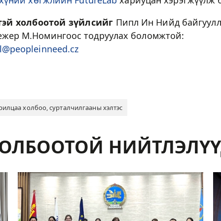
 хүний хөгжлийн FutureLab
хариуцан хэрэгжүүлж 
тэй холбоотой зүйлсийг
Пипл Ин Нийд байгуул
жер М.Номингоос тодруулах боломжтой:
l@peopleinneed.cz
рилцаа холбоо, сурталчилгааны хэлтэс
ОЛБООТОЙ НИЙТЛЭЛҮ