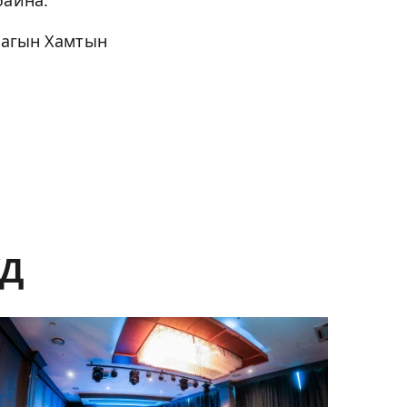
байна.
лагын Хамтын
ҮД