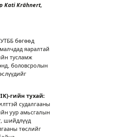
 Kati Krähnert,
ОУТББ бөгөөд
 малчдад яаралтай
ийн тусламж
энд, боловсролын
өслүүдийг
K)-гийн тухай:
жилттэй судалгааны
ийн уур амьсгалын
т, шийдлүүд
алгааны төслийг