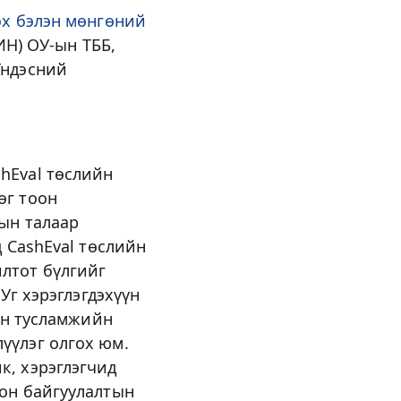
эх бэлэн мөнгөний
ИН) ОУ-ын ТББ,
Үндэсний
hEval төслийн
өг тоон
гын талаар
д CashEval төслийн
лтот бүлгийг
Уг хэрэглэгдэхүүн
гөн тусламжийн
үүлэг олгох юм.
к, хэрэглэгчид
ион байгуулалтын