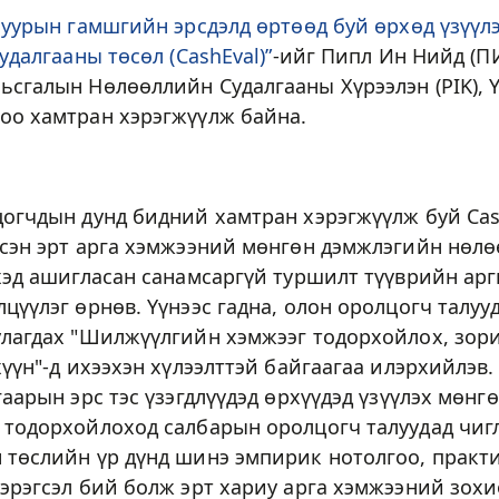
 уурын гамшгийн эрсдэлд өртөөд буй өрхөд үзүүл
удалгааны төсөл (CashEval)”
-ийг Пипл Ин Нийд (П
ьсгалын Нөлөөллийн Судалгааны Хүрээлэн (PIK), 
оо хамтран хэрэгжүүлж байна.
цогчдын дунд бидний хамтран хэрэгжүүлж буй Cas
лсэн эрт арга хэмжээний мөнгөн дэмжлэгийн нөлө
хэд ашигласан санамсаргүй туршилт түүврийн ар
цүүлэг өрнөв. Үүнээс гадна, олон оролцогч талуу
улагдах "Шилжүүлгийн хэмжээг тодорхойлох, зори
хүүн"-д ихээхэн хүлээлттэй байгаагаа илэрхийлэв. 
гаарын эрс тэс үзэгдлүүдэд өрхүүдэд үзүүлэх мөн
 тодорхойлоход салбарын оролцогч талуудад чигл
 төслийн үр дүнд шинэ эмпирик нотолгоо, практи
хэрэгсэл бий болж эрт хариу арга хэмжээний зох