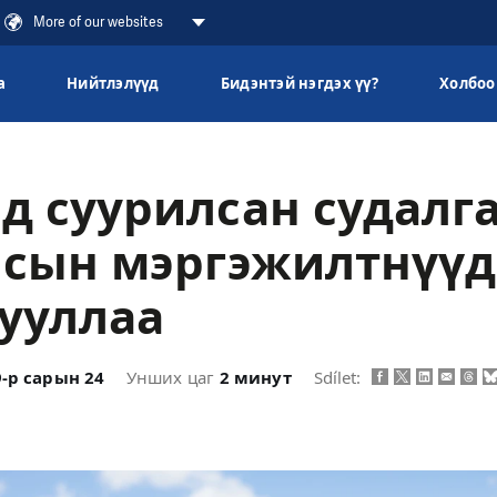
More of our websites
а
Нийтлэлүүд
Бидэнтэй нэгдэх үү?
Холбоо
д суурилсан судалг
лсын мэргэжилтнүүд
ууллаа
9-р сарын 24
Унших цаг
2 минут
Sdílet: