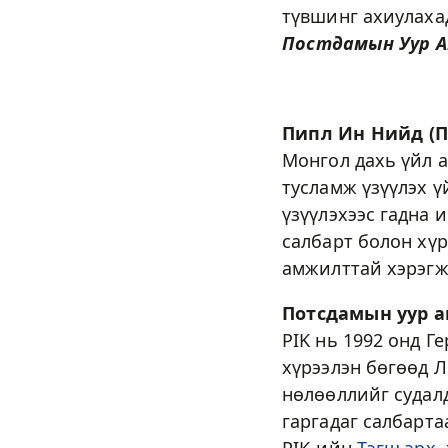
түвшинг ахиулаха
Постдамын Уур А
Пипл Ин Нийд (П
Монгол дахь үйл 
тусламж үзүүлэх ү
үзүүлэхээс гадна 
салбарт болон хүр
амжилттай хэрэгж
Потсдамын уур а
PIK нь 1992 онд Г
хүрээлэн бөгөөд 
нөлөөллийг судал
гаргадаг салбарта