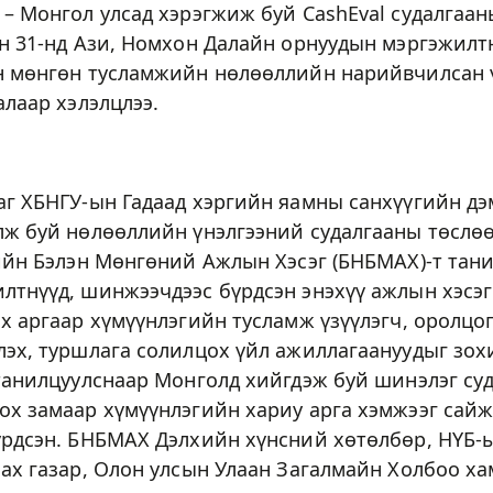
– Монгол улсад хэрэгжиж буй CashEval судалгаан
н 31-нд Ази, Номхон Далайн орнуудын мэргэжилтн
н мөнгөн тусламжийн нөлөөллийн нарийвчилсан ү
алаар хэлэлцлээ.
аг ХБНГУ-ын Гадаад хэргийн яамны санхүүгийн дэ
лж буй нөлөөллийн үнэлгээний судалгааны төслө
ийн Бэлэн Мөнгөний Ажлын Хэсэг (БНБМАХ)-т тани
лтнүүд, шинжээчдээс бүрдсэн энэхүү ажлын хэсэг
х аргаар хүмүүнлэгийн тусламж үзүүлэгч, оролцо
эх, туршлага солилцох үйл ажиллагаануудыг зохи
 танилцуулснаар Монголд хийгдэж буй шинэлэг су
ох замаар хүмүүнлэгийн хариу арга хэмжээг сай
үрдсэн. БНБМАХ Дэлхийн хүнсний хөтөлбөр, НҮБ-
ах газар, Олон улсын Улаан Загалмайн Холбоо ха