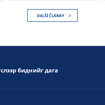
DALŠÍ ČLÁNKY
слээр биднийг дага