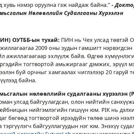
д хувь нэмэр оруулна гэж найдаж байна.”
- Доктор
мьсгалын Нөлөөллийн Судалгааны Хүрээлэн
ИН) ОУТББ-ын тухай:
ПИН нь Чех улсад төвтэй 
ажиллагаагаа 2009 оны зудын гамшигт нэрвэгдсэн
йл ажиллагаагаар эхлүүлж байв. Өдгөө хүмүүнлэг
иргэдийн тогтвортой амьжиргааг дэмжих, эрүүл м
ээлэн буй орчныг хамгаалах чиглэлээр 20 гаруй т
үүлээд байна.
мьсгалын нөлөөллийн судалгааны хүрээлэн (PI
ерман улсад байгуулагдсан, олон нийтийн санхүү
Лейбницын нийгэмлэгийн гишүүн юм. PIK нь дэлх
даг бөгөөд тогтвортой ирээдүйн төлөө шинэ нээл
а тэргүүлэгч байгууллагуудын нэг юм. Энэхүү суд