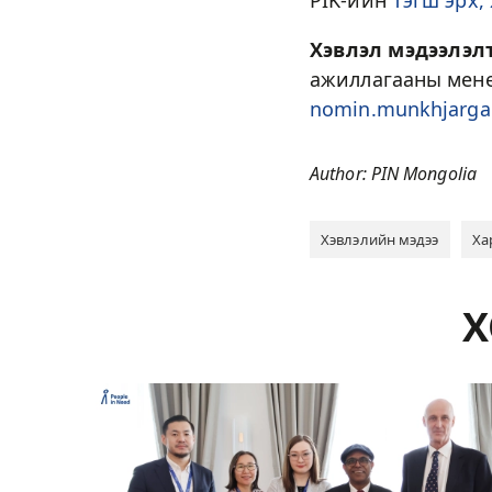
PIK-ийн
Тэгш эрх,
Хэвлэл мэдээлэл
ажиллагааны мене
nomin.munkhjarga
Author: PIN Mongolia
Хэвлэлийн мэдээ
Ха
Х