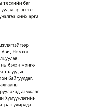
ы төслийн баг
үүдэд эрсдэлээс
нэлгээ хийх арга
мжлэгтэйгээр
ө Ази, Номхон
лцуулав.
 нь бэлэн мөнгө
гч талуудын
он байгуулдаг.
далгааны
жруулахад дэмжлэг
ын Хүмүүнлэгийн
мтран удирддаг.