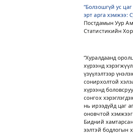
“Болзошгүй ус цаг
эрт арга хэмжээ: С
Постдамын Уур Ам
Статистикийн Хор
“Хуралдаанд орол
хүрээнд хэрэгжүү
үзүүлэлтээр үнэлэ
сонирхолтой хэлэл
хүрээнд боловсру
сонгох хэрэглэгдэ
нь ирээдүйд цаг а
оновчтой хэмжээг
Бидний хамтарсан
ээлтэй бодлогын 