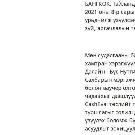
БАНГКОК, Тайланд 
2021 оны 8-р сары
урьдчилж үзүүлсэ
зүй, аргачлалын т
Мөн судалгааны б
хамтран хэрэгжүү
Далайн - Бүс Нутг
Салбарын мэргэжи
болон ваучер олго
чадавхыг дээшлүүл
CashEval төслийг
туршлагыг солилц
үзүүлэх боломж б
асуудлыг зохицуул