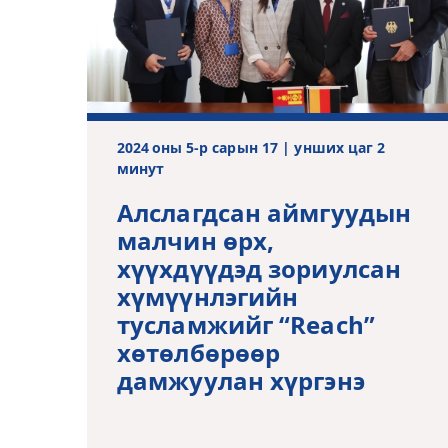
2024 оны 5-р сарын 17 | унших цаг 2
минут
Алслагдсан аймгуудын
малчин өрх,
хүүхдүүдэд зориулсан
хүмүүнлэгийн
тусламжийг “Reach”
хөтөлбөрөөр
дамжуулан хүргэнэ