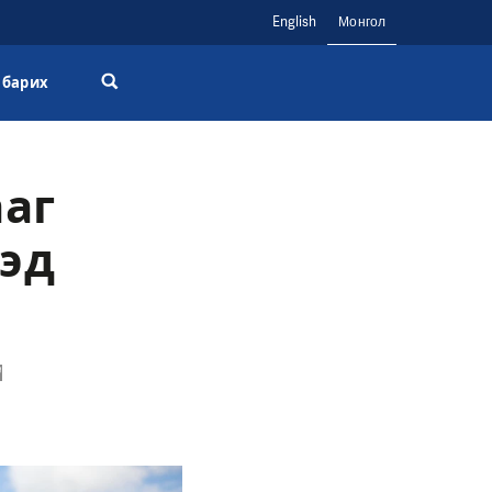
English
Монгол
 барих
ааг
эд