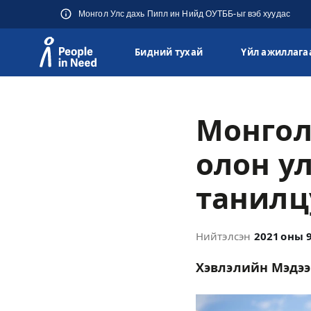
Монгол Улс дахь Пипл ин Нийд ОУТББ-ыг вэб хуудас
Бидний тухай
Үйл ажиллага
Přeskočit na obsah
Монгол
олон у
танилц
Нийтэлсэн
2021 оны 
Хэвлэлийн Мэдээ