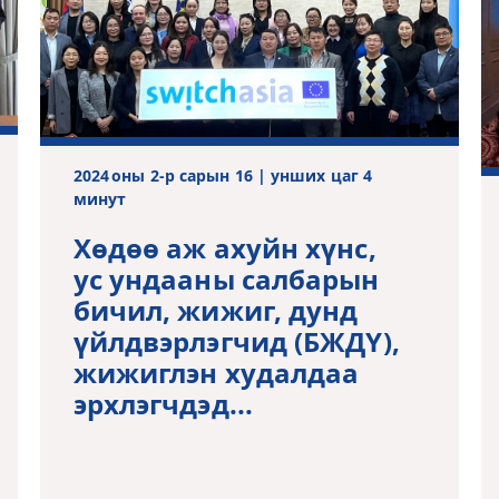
2024 оны 2-р сарын 16 | унших цаг 4
минут
Хөдөө аж ахуйн хүнс,
ус ундааны салбарын
бичил, жижиг, дунд
үйлдвэрлэгчид (БЖДҮ),
жижиглэн худалдаа
эрхлэгчдэд...