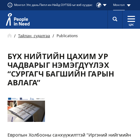
Монгол Улс дахь Пипл ин Нийд ОУТББ-ыг вэб хуудас
Монгол
ЦЭС
Přeskočit na obsah
Тайлан, судалгаа
Publications
БҮХ НИЙТИЙН ЦАХИМ УР
ЧАДВАРЫГ НЭМЭГДҮҮЛЭХ
“СУРГАГЧ БАГШИЙН ГАРЫН
АВЛАГА”
Европын Холбооны санхүүжилттэй “Иргэний нийгмийн