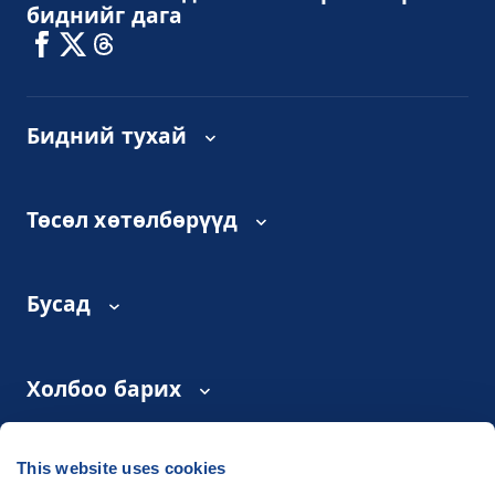
биднийг дага
Бидний тухай
Төсөл хөтөлбөрүүд
Бусад
Холбоо барих
This website uses cookies
©
People in Need
, Šafaříkova 635/24, 120 00 Praha 2 Czech