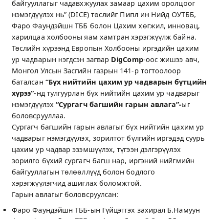
байгууллагыг чадавхжуулах замаар цахим оролцоог
нэмэгдүүлэх нь” (DICE) төслийг Пипл ин Нийд ОУТББ,
Фаро Фаундэйшн ТББ болон Цахим хөгжил, инновац,
харилцаа холбооны яам хамтран хэрэгжүүлж байна.
Төслийн хүрээнд Европын Холбооны иргэдийн цахим
ур чадварын нэгдсэн загвар
DigComp
-оос жишээ авч,
Монгол Улсын Засгийн газрын 141-р тогтоолоор
баталсан
“Бүх нийтийн цахим ур чадварын бүтцийн
хүрээ”
-нд тулгуурлан бүх нийтийн цахим ур чадварыг
нэмэгдүүлэх
“Сургагч багшийн гарын авлага”
-
ыг
боловсрууллаа.
Сургагч багшийн гарын авлагыг бүх нийтийн цахим ур
чадварыг нэмэгдүүлэх, зорилтот бүлгийн иргэдэд суурь
цахим ур чадвар эзэмшүүлэх, түгээн дэлгэрүүлэх
зорилго бүхий сургагч багш нар, иргэний нийгмийн
байгууллагын төлөөллүүд болон бодлого
хэрэгжүүлэгчид ашиглах боломжтой.
Гарын авлагыг боловсруулсан:
Фаро Фаундэйшн ТББ-ын Гүйцэтгэх захирал Б.Намуун