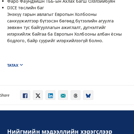
Фаро Фаундэйшн ТББ-ын Ахлах багш О.Өлзийбуян
DICE төслийн баг
Энэхүү гарын авлагыг Европын Холбооны
санхүүжилтээр бүтээсэн бөгөөд бүтээлийн агуулга
зөвхөн тус байгууллагын ажиглалт, дүгнэлтийг
илэрхийлж байгаа ба Европын Холбооны албан ёсны
бодлого, байр суурийг илэрхийлээгүй болно.
ТАТАХ
Share
Нийгмийн мэдээллийн хэрэгслээр